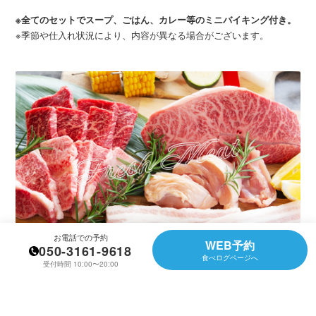
※全てのセットでスープ、ごはん、カレー等のミニバイキング付き。
※季節や仕入れ状況により、内容が異なる場合がございます。
お電話での予約
WEB予約
050-3161-9618
食べログページへ
受付時間 10:00〜20:00
牛・豚・鶏の 三冠王セット
牛 赤身・牛 カルビ・ミスジステーキ・淡路島えびす豚カルビ・淡路
鶏もも・淡路島野菜1品