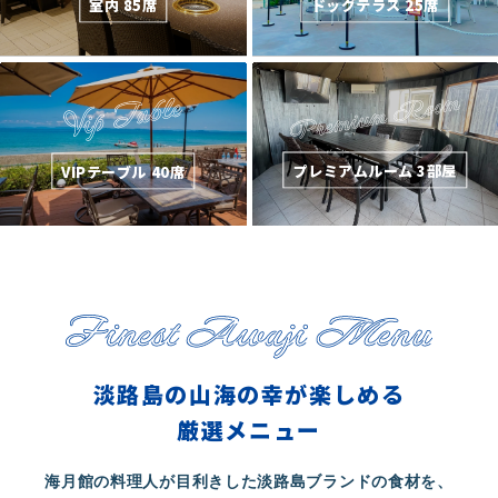
室内 85席
ドッグテラス 25席
プレミアムルーム 3部屋
VIPテーブル 40席
淡路島の山海の幸が楽しめる
厳選メニュー
海月館の料理人が目利きした淡路島ブランドの食材を、