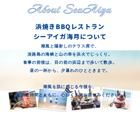
浜焼きBBQレストラン
シーアイガ海月について
紀淡海峡が一面に広がるロケーション
潮風と陽射しのテラス席で、
テラス・室内合わせて150席以上
淡路島の海峡と山の幸を浜火でじっくり。
手ぶらで楽しむ浜焼きBBQ
食事の前後は、目の前の浜辺まで歩いて数歩。
昼の一杯から、夕暮れのひとときまで。
潮風を肌に感じる午後を、
家族と仲間とともに、心ゆくまでお楽しみください。