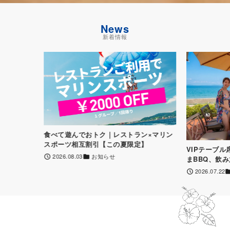
News
新着情報
食べて遊んでおトク｜レストラン×マリン
スポーツ相互割引【この夏限定】
VIPテーブ
2026.08.03
お知らせ
まBBQ、飲
2026.07.22