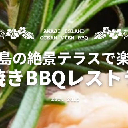
島の絶景テラスで
焼きBBQレスト